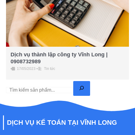
Dịch vụ thành lập công ty Vĩnh Long |
0908732989
•
17/05/2023
•
Tin tức
DỊCH VỤ KẾ TOÁN TẠI VĨNH LONG