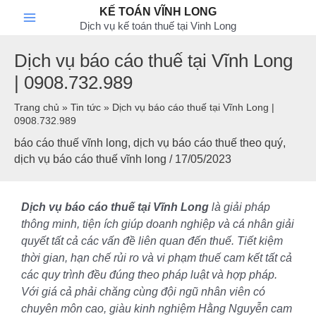
Skip
T
Main
KẾ TOÁN VĨNH LONG
to
Dịch vụ kế toán thuế tại Vinh Long
ì
content
Menu
m
Dịch vụ báo cáo thuế tại Vĩnh Long
k
| 0908.732.989
i
Trang chủ
»
Tin tức
»
Dịch vụ báo cáo thuế tại Vĩnh Long |
0908.732.989
ế
báo cáo thuế vĩnh long
,
dịch vụ báo cáo thuế theo quý
,
m
dịch vụ báo cáo thuế vĩnh long
/
17/05/2023
Dịch vụ báo cáo thuế tại Vĩnh Long
là giải pháp
thông minh, tiện ích giúp doanh nghiệp và cá nhân giải
quyết tất cả các vấn đề liên quan đến thuế. Tiết kiệm
thời gian, hạn chế rủi ro và vi phạm thuế cam kết tất cả
các quy trình đều đúng theo pháp luật và hợp pháp.
Với giá cả phải chăng cùng đội ngũ nhân viên có
chuyên môn cao, giàu kinh nghiệm Hằng Nguyễn cam